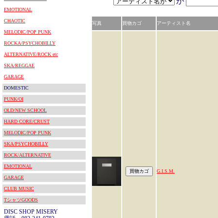
が
EMOTIONAL
CHAOTIC
写真
買物カゴ
アーティスト名
MELODIC/POP PUNK
ROCKA/PSYCHOBILLY
ALTERNATIVE/ROCK etc
SKA/REGGAE
GARAGE
DOMESTIC
PUNK/OI
OLD/NEW SCHOOL
HARD CORE/CRUST
MELODIC/POP PUNK
SKA/PSYCHOBILLY
ROCK/ALTERNATIVE
EMOTIONAL
G.I.S.M.
GARAGE
CLUB MUSIC
TシャツGOODS
DISC SHOP MISERY