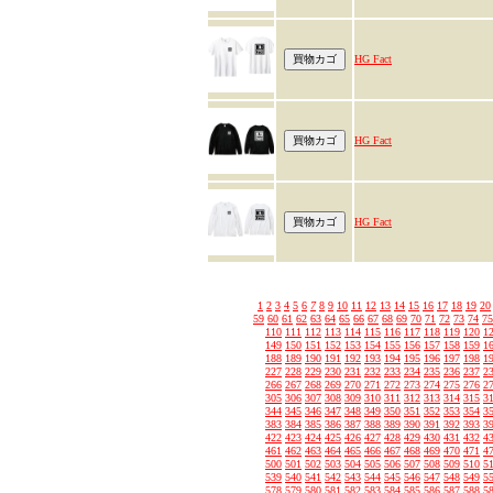
HG Fact
HG Fact
HG Fact
1
2
3
4
5
6
7
8
9
10
11
12
13
14
15
16
17
18
19
20
59
60
61
62
63
64
65
66
67
68
69
70
71
72
73
74
75
110
111
112
113
114
115
116
117
118
119
120
1
149
150
151
152
153
154
155
156
157
158
159
1
188
189
190
191
192
193
194
195
196
197
198
1
227
228
229
230
231
232
233
234
235
236
237
2
266
267
268
269
270
271
272
273
274
275
276
2
305
306
307
308
309
310
311
312
313
314
315
3
344
345
346
347
348
349
350
351
352
353
354
3
383
384
385
386
387
388
389
390
391
392
393
3
422
423
424
425
426
427
428
429
430
431
432
4
461
462
463
464
465
466
467
468
469
470
471
4
500
501
502
503
504
505
506
507
508
509
510
5
539
540
541
542
543
544
545
546
547
548
549
5
578
579
580
581
582
583
584
585
586
587
588
5