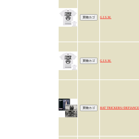
G.I.S.M.
G.I.S.M.
HAT TRICKERS//DEFIANCE