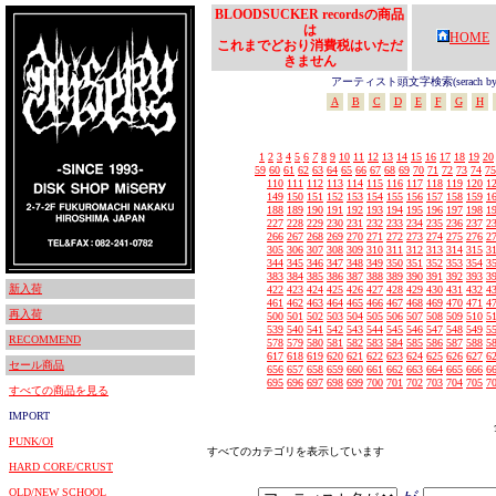
BLOODSUCKER recordsの商品
は
HOME
これまでどおり消費税はいただ
きません
アーティスト頭文字検索(serach by In
A
B
C
D
E
F
G
H
1
2
3
4
5
6
7
8
9
10
11
12
13
14
15
16
17
18
19
20
59
60
61
62
63
64
65
66
67
68
69
70
71
72
73
74
75
110
111
112
113
114
115
116
117
118
119
120
1
149
150
151
152
153
154
155
156
157
158
159
1
188
189
190
191
192
193
194
195
196
197
198
1
227
228
229
230
231
232
233
234
235
236
237
2
266
267
268
269
270
271
272
273
274
275
276
2
305
306
307
308
309
310
311
312
313
314
315
3
344
345
346
347
348
349
350
351
352
353
354
3
383
384
385
386
387
388
389
390
391
392
393
3
新入荷
422
423
424
425
426
427
428
429
430
431
432
4
461
462
463
464
465
466
467
468
469
470
471
4
再入荷
500
501
502
503
504
505
506
507
508
509
510
5
539
540
541
542
543
544
545
546
547
548
549
5
RECOMMEND
578
579
580
581
582
583
584
585
586
587
588
5
617
618
619
620
621
622
623
624
625
626
627
6
セール商品
656
657
658
659
660
661
662
663
664
665
666
6
695
696
697
698
699
700
701
702
703
704
705
7
すべての商品を見る
IMPORT
PUNK/OI
すべてのカテゴリを表示しています
HARD CORE/CRUST
OLD/NEW SCHOOL