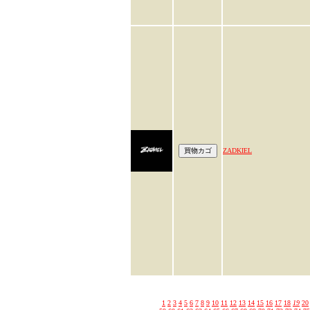
ZADKIEL
1
2
3
4
5
6
7
8
9
10
11
12
13
14
15
16
17
18
19
20