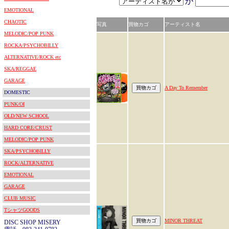
が
EMOTIONAL
CHAOTIC
写真
買物カゴ
アーティスト名
MELODIC/POP PUNK
ROCKA/PSYCHOBILLY
ALTERNATIVE/ROCK etc
SKA/REGGAE
GARAGE
A Day To Remember
DOMESTIC
PUNK/OI
OLD/NEW SCHOOL
HARD CORE/CRUST
MELODIC/POP PUNK
SKA/PSYCHOBILLY
ROCK/ALTERNATIVE
EMOTIONAL
GARAGE
CLUB MUSIC
TシャツGOODS
MINOR THREAT
DISC SHOP MISERY