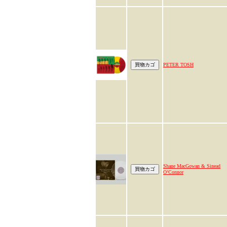
PETER TOSH
Shane MacGowan & Sinead
O’Connor