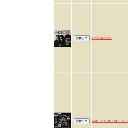
ZERO AZÚCAR
AXE HELVETE // SPIROKE