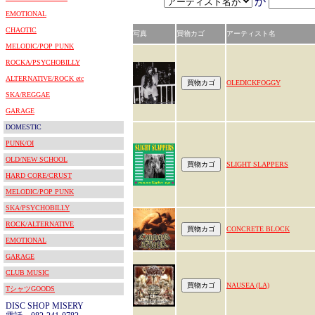
が
EMOTIONAL
CHAOTIC
写真
買物カゴ
アーティスト名
MELODIC/POP PUNK
ROCKA/PSYCHOBILLY
ALTERNATIVE/ROCK etc
OLEDICKFOGGY
SKA/REGGAE
GARAGE
DOMESTIC
PUNK/OI
OLD/NEW SCHOOL
SLIGHT SLAPPERS
HARD CORE/CRUST
MELODIC/POP PUNK
SKA/PSYCHOBILLY
ROCK/ALTERNATIVE
CONCRETE BLOCK
EMOTIONAL
GARAGE
CLUB MUSIC
NAUSEA (LA)
TシャツGOODS
DISC SHOP MISERY