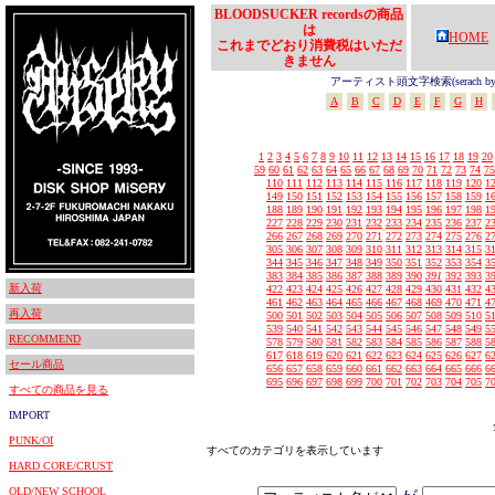
BLOODSUCKER recordsの商品
は
HOME
これまでどおり消費税はいただ
きません
アーティスト頭文字検索(serach by In
A
B
C
D
E
F
G
H
1
2
3
4
5
6
7
8
9
10
11
12
13
14
15
16
17
18
19
20
59
60
61
62
63
64
65
66
67
68
69
70
71
72
73
74
75
110
111
112
113
114
115
116
117
118
119
120
1
149
150
151
152
153
154
155
156
157
158
159
1
188
189
190
191
192
193
194
195
196
197
198
1
227
228
229
230
231
232
233
234
235
236
237
2
266
267
268
269
270
271
272
273
274
275
276
2
305
306
307
308
309
310
311
312
313
314
315
3
344
345
346
347
348
349
350
351
352
353
354
3
383
384
385
386
387
388
389
390
391
392
393
3
新入荷
422
423
424
425
426
427
428
429
430
431
432
4
461
462
463
464
465
466
467
468
469
470
471
4
再入荷
500
501
502
503
504
505
506
507
508
509
510
5
539
540
541
542
543
544
545
546
547
548
549
5
RECOMMEND
578
579
580
581
582
583
584
585
586
587
588
5
617
618
619
620
621
622
623
624
625
626
627
6
セール商品
656
657
658
659
660
661
662
663
664
665
666
6
695
696
697
698
699
700
701
702
703
704
705
7
すべての商品を見る
IMPORT
PUNK/OI
すべてのカテゴリを表示しています
HARD CORE/CRUST
OLD/NEW SCHOOL