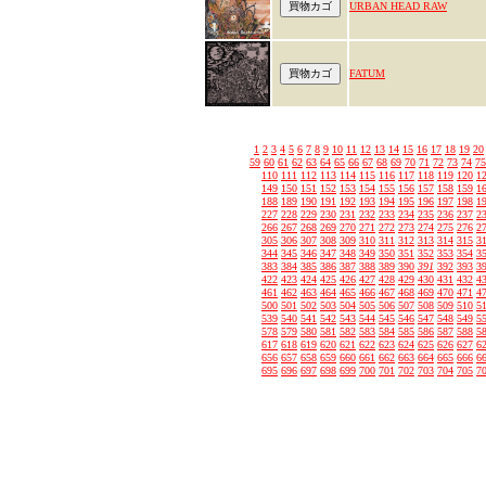
URBAN HEAD RAW
FATUM
1
2
3
4
5
6
7
8
9
10
11
12
13
14
15
16
17
18
19
20
59
60
61
62
63
64
65
66
67
68
69
70
71
72
73
74
75
110
111
112
113
114
115
116
117
118
119
120
1
149
150
151
152
153
154
155
156
157
158
159
1
188
189
190
191
192
193
194
195
196
197
198
1
227
228
229
230
231
232
233
234
235
236
237
2
266
267
268
269
270
271
272
273
274
275
276
2
305
306
307
308
309
310
311
312
313
314
315
3
344
345
346
347
348
349
350
351
352
353
354
3
383
384
385
386
387
388
389
390
391
392
393
3
422
423
424
425
426
427
428
429
430
431
432
4
461
462
463
464
465
466
467
468
469
470
471
4
500
501
502
503
504
505
506
507
508
509
510
5
539
540
541
542
543
544
545
546
547
548
549
5
578
579
580
581
582
583
584
585
586
587
588
5
617
618
619
620
621
622
623
624
625
626
627
6
656
657
658
659
660
661
662
663
664
665
666
6
695
696
697
698
699
700
701
702
703
704
705
7