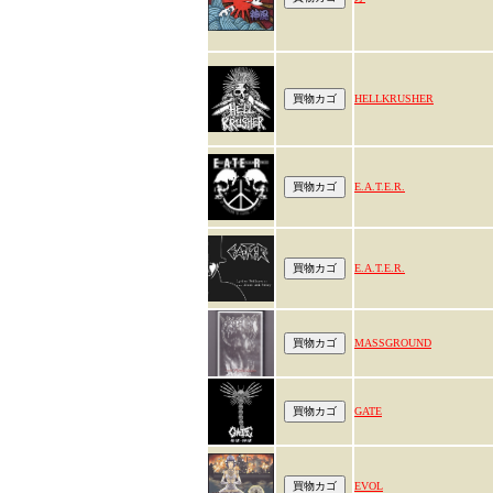
HELLKRUSHER
E.A.T.E.R.
E.A.T.E.R.
MASSGROUND
GATE
EVOL