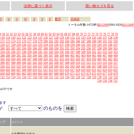
法律に基づく表示
買い物カゴを見る
T
U
V
W
X
Y
Z
数字
日本語
トータル件数:14723件
前の20件
9301-9320
次の20件
9
50
51
52
53
54
55
56
57
58
59
60
61
62
63
64
65
66
67
68
69
70
71
72
73
74
75
76
77
78
79
118
119
120
121
122
123
124
125
126
127
128
129
130
131
132
133
134
135
136
137
138
139
172
173
174
175
176
177
178
179
180
181
182
183
184
185
186
187
188
189
190
191
192
193
226
227
228
229
230
231
232
233
234
235
236
237
238
239
240
241
242
243
244
245
246
247
280
281
282
283
284
285
286
287
288
289
290
291
292
293
294
295
296
297
298
299
300
301
334
335
336
337
338
339
340
341
342
343
344
345
346
347
348
349
350
351
352
353
354
355
388
389
390
391
392
393
394
395
396
397
398
399
400
401
402
403
404
405
406
407
408
409
442
443
444
445
446
447
448
449
450
451
452
453
454
455
456
457
458
459
460
461
462
463
496
497
498
499
500
501
502
503
504
505
506
507
508
509
510
511
512
513
514
515
516
517
550
551
552
553
554
555
556
557
558
559
560
561
562
563
564
565
566
567
568
569
570
571
604
605
606
607
608
609
610
611
612
613
614
615
616
617
618
619
620
621
622
623
624
625
658
659
660
661
662
663
664
665
666
667
668
669
670
671
672
673
674
675
676
677
678
679
712
713
714
715
716
717
718
719
720
721
722
723
724
725
726
727
728
729
730
731
732
733
734
735
736
737
s)737です
ます
アが
のものを
ィア
コメント
※在庫切れです※