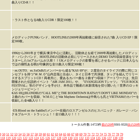
曲入りCD-R！！
・ラスト作となる8曲入りCDR！限定100枚！！
メロディックPUNKバンド、HOOTLINEの2009年再始動後に録音された7曲 入りCD EP！限
定300枚。
1996から2001年まで横浜/東京中心に活動し、活動休止を経て2009年再始動したメロディッ
ク・パンクバンド、HOOTLINEの活動休止前にリリースされたDEMO TAPE収録音源をリマ
スターした1stアルバムが入荷！！UKメロディックの影響を感じさせるバックに日本人なら
ではの個性ある唄が印象的な全11曲入り限定300枚！
・ex.OUTO、ex.SxOxBのメンバーから成る"KAS 69"が、２度目のタイライブの際に同じコ
ンセプトを持つ"Ｗ.Ｍ.Ｏ"山内圭哉と出会い、タイと日本で共演後、タッグを組んでリリー
スするスプリットCD！両者共に、愛あるカバー曲を２曲ずつ収録！アートワークは、先日
開催された伝説的イベント『AIR JAM 2011』や、『EVANGELION Tシャツ』『FUJI ROCK
FESTIVAL』等のデザインを手がけ、本作品で難産の末新境地を切り開いた！世界のロッキ
ンジェリービーン！
KAS 69はBLONDIEの"CALL ME"とTHE BOOMTOWN RATSの"I DON'T LIKE MONDAY"の
２曲のカバーを収録、W.M.OことWat Mayhem Orchestraは中島らも氏とVIETNAMのカバーを
収録した全4曲入り！！
･EX-Blood on the Saddleのメンバー在籍のロスアンゼルスのヒスパニック・ガレージ・パン
ク＆ブルース・トラッシュ！！全13曲入り！！！
トータル件数:14723件
前の20件
9301-9320
次の20件
9
50
51
52
53
54
55
56
57
58
59
60
61
62
63
64
65
66
67
68
69
70
71
72
73
74
75
76
77
78
79
118
119
120
121
122
123
124
125
126
127
128
129
130
131
132
133
134
135
136
137
138
139