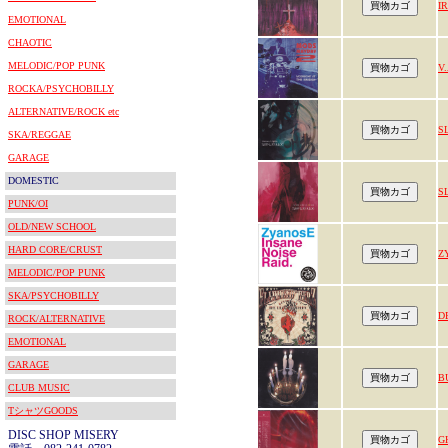
I
EMOTIONAL
CHAOTIC
MELODIC/POP PUNK
V.
ROCKA/PSYCHOBILLY
ALTERNATIVE/ROCK etc
S
SKA/REGGAE
GARAGE
DOMESTIC
S
PUNK/OI
OLD/NEW SCHOOL
HARD CORE/CRUST
Z
MELODIC/POP PUNK
SKA/PSYCHOBILLY
D
ROCK/ALTERNATIVE
EMOTIONAL
GARAGE
B
CLUB MUSIC
TシャツGOODS
DISC SHOP MISERY
G