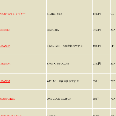
NICO//スラングブギー
SHARE -Split-
1100円
CD
EZERTER
HISTORIA
3168円
2LP
L BANDA
PRZEJDZIE ※在庫切れです※
1980円
LP
L BANDA
SKUTKI UBOCZNE
2750円
2LP
L BANDA
WISI MI ※在庫切れです※
990円
7EP
OISON GIRLS
ONE GOOD REASON
880円
7EP