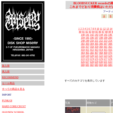
BLOODSUCKER records
これまでどおり消費税はいただ
アーティスト
A
B
1
2
3
4
5
6
7
8
9
10
11
12
13
14
80
81
82
83
84
85
86
87
88
89
9
140
141
142
143
144
145
146
194
195
196
197
198
199
200
248
249
250
251
252
253
254
302
303
304
305
306
307
308
356
357
358
359
360
361
362
410
411
412
413
414
415
416
464
465
466
467
468
469
470
518
519
520
521
522
523
524
572
573
574
575
576
577
578
626
627
628
629
630
631
632
680
681
682
683
684
685
686
新入荷
再入荷
RECOMMEND
すべてのカテゴリを表示しています
セール商品
すべての商品を見る
IMPORT
PUNK/OI
写真
買物カゴ
ア
HARD CORE/CRUST
OLD/NEW SCHOOL