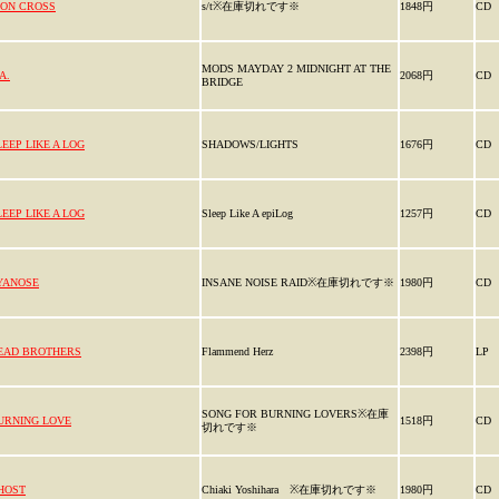
RON CROSS
s/t※在庫切れです※
1848円
CD
MODS MAYDAY 2 MIDNIGHT AT THE
A.
2068円
CD
BRIDGE
LEEP LIKE A LOG
SHADOWS/LIGHTS
1676円
CD
LEEP LIKE A LOG
Sleep Like A epiLog
1257円
CD
YANOSE
INSANE NOISE RAID※在庫切れです※
1980円
CD
EAD BROTHERS
Flammend Herz
2398円
LP
SONG FOR BURNING LOVERS※在庫
URNING LOVE
1518円
CD
切れです※
HOST
Chiaki Yoshihara ※在庫切れです※
1980円
CD