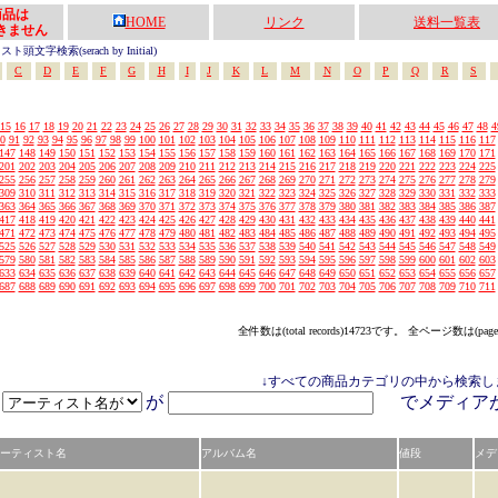
の商品は
HOME
リンク
送料一覧表
きません
頭文字検索(serach by Initial)
C
D
E
F
G
H
I
J
K
L
M
N
O
P
Q
R
S
15
16
17
18
19
20
21
22
23
24
25
26
27
28
29
30
31
32
33
34
35
36
37
38
39
40
41
42
43
44
45
46
47
48
4
0
91
92
93
94
95
96
97
98
99
100
101
102
103
104
105
106
107
108
109
110
111
112
113
114
115
116
117
147
148
149
150
151
152
153
154
155
156
157
158
159
160
161
162
163
164
165
166
167
168
169
170
171
201
202
203
204
205
206
207
208
209
210
211
212
213
214
215
216
217
218
219
220
221
222
223
224
225
255
256
257
258
259
260
261
262
263
264
265
266
267
268
269
270
271
272
273
274
275
276
277
278
279
309
310
311
312
313
314
315
316
317
318
319
320
321
322
323
324
325
326
327
328
329
330
331
332
333
363
364
365
366
367
368
369
370
371
372
373
374
375
376
377
378
379
380
381
382
383
384
385
386
387
417
418
419
420
421
422
423
424
425
426
427
428
429
430
431
432
433
434
435
436
437
438
439
440
441
471
472
473
474
475
476
477
478
479
480
481
482
483
484
485
486
487
488
489
490
491
492
493
494
495
525
526
527
528
529
530
531
532
533
534
535
536
537
538
539
540
541
542
543
544
545
546
547
548
549
579
580
581
582
583
584
585
586
587
588
589
590
591
592
593
594
595
596
597
598
599
600
601
602
603
633
634
635
636
637
638
639
640
641
642
643
644
645
646
647
648
649
650
651
652
653
654
655
656
657
687
688
689
690
691
692
693
694
695
696
697
698
699
700
701
702
703
704
705
706
707
708
709
710
711
全件数は(total records)14723です。 全ページ数は(page
↓すべての商品カテゴリの中から検索し
が
でメディ
ーティスト名
アルバム名
値段
メデ