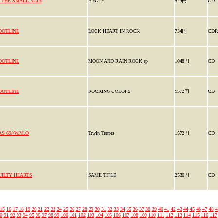
N THE SMALL RAIN
ANGLE
524円
CD
OOTLINE
LOCK HEART IN ROCK
734円
CDR
OOTLINE
MOON AND RAIN ROCK ep
1048円
CD
OOTLINE
ROCKING COLORS
1572円
CD
AS 69//W.M.O
Ttwin Terrors
1572円
CD
UILTY HEARTS
SAME TITLE
2530円
CD
15
16
17
18
19
20
21
22
23
24
25
26
27
28
29
30
31
32
33
34
35
36
37
38
39
40
41
42
43
44
45
46
47
48
4
0
91
92
93
94
95
96
97
98
99
100
101
102
103
104
105
106
107
108
109
110
111
112
113
114
115
116
117