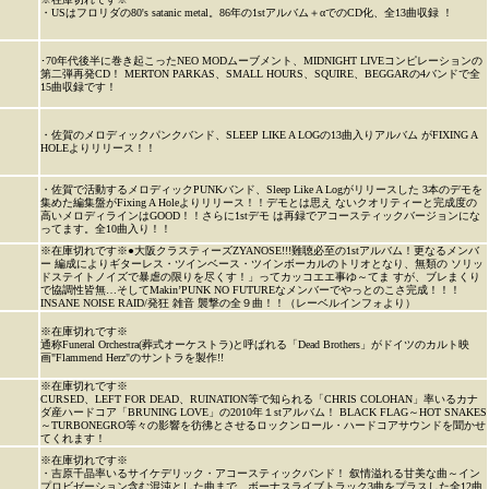
・USはフロリダの80's satanic metal。86年の1stアルバム＋αでのCD化、全13曲収録 ！
･70年代後半に巻き起こったNEO MODムーブメント、MIDNIGHT LIVEコンピレーションの
第二弾再発CD！ MERTON PARKAS、SMALL HOURS、SQUIRE、BEGGARの4バンドで全
15曲収録です！
・佐賀のメロディックパンクバンド、SLEEP LIKE A LOGの13曲入りアルバム がFIXING A
HOLEよりリリース！！
・佐賀で活動するメロディックPUNKバンド、Sleep Like A Logがリリースした 3本のデモを
集めた編集盤がFixing A Holeよりリリース！！デモとは思え ないクオリティーと完成度の
高いメロディラインはGOOD！！さらに1stデモ は再録でアコースティックバージョンにな
ってます。全10曲入り！！
※在庫切れです※●大阪クラスティーズZYANOSE!!!難聴必至の1stアルバム！更なるメンバ
ー 編成によりギターレス・ツインベース・ツインボーカルのトリオとなり、無類の ソリッ
ドステイトノイズで暴虐の限りを尽くす！」ってカッコエエ事ゆ～てま すが、ブレまくり
で協調性皆無…そしてMakin’PUNK NO FUTUREなメンバーでやっとのこさ完成！！！
INSANE NOISE RAID/発狂 雑音 襲撃の全９曲！！（レーベルインフォより）
※在庫切れです※
通称Funeral Orchestra(葬式オーケストラ)と呼ばれる「Dead Brothers」がドイツのカルト映
画"Flammend Herz"のサントラを製作!!
※在庫切れです※
CURSED、LEFT FOR DEAD、RUINATION等で知られる「CHRIS COLOHAN」率いるカナ
ダ産ハードコア「BRUNING LOVE」の2010年１stアルバム！ BLACK FLAG～HOT SNAKES
～TURBONEGRO等々の影響を彷彿とさせるロックンロール・ハードコアサウンドを聞かせ
てくれます！
※在庫切れです※
・吉原千晶率いるサイケデリック・アコースティックバンド！ 叙情溢れる甘美な曲～イン
プロビゼーション含む混沌とした曲まで、ボーナスライブトラック3曲をプラスした全12曲