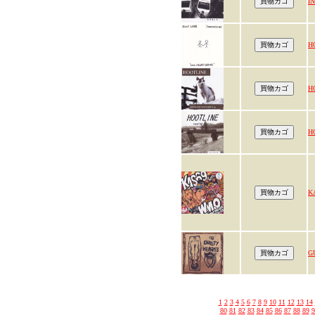
I
H
H
H
K
G
1
2
3
4
5
6
7
8
9
10
11
12
13
14
80
81
82
83
84
85
86
87
88
89
9