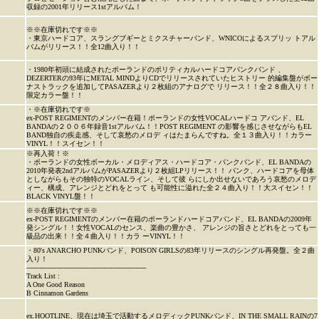
収録の2001年リリース1stアルバム！
※※在庫切れです※※
・東京ハードコア、スラングブギーとミクスチャーバンド、WNICOによるスプリッ トアル
バムがリリース！！全12曲入り！！
・1980年初頭に結成されたポーランドのポリティカルハードコアパンクバンド 、
DEZERTERの93年にMETAL MINDよりCDでリリースされていたヒストリー 的編集盤がボー
ナストラックを追加してPASAZERより２枚組のアナログで リリース！！全２８曲入り！！
限定カラー盤！！
・※在庫切れです※
ex-POST REGIMENTのメンバー在籍！ポーランドの女性VOCALハードコ アバンド、EL
BANDAの２００６年録音1stアルバム！！POST REGIMENT の影響を感じさせながらもEL
BAND独自の疾走感、そして哀愁のメロデ ィはたまらんですね。全１３曲入り！！カラー
VINYL！！スイセン！！
※再入荷！※
・ポーランドの女性ボーカル・メロディアス・ハードコア・パンクバンド、EL BANDAの
2010年発表2ndアルバムがPASAZERより２枚組LPリリース！！ パンク、ハードコアを母体
としながらもその独特のVOCALライン、そして彼 らにしか出せないであろう哀愁のメロデ
ィー、構成、アレンジとどれをとって も可能性に溢れた全２４曲入り！！大スイセン！！
BLACK VINYL盤！！
※※在庫切れです※※
ex-POST REGIMENTのメンバー在籍のポーランドハードコアバンド、EL BANDAの2009年
発シングル！！女性VOCALのセンス、楽曲の豊かさ、 アレンジの旨さとどれをとっても一
級品の出来！！全４曲入り！！カラ ーVINYL！！
・80's ANARCHO PUNKバンド、POISON GIRLSの83年リリースのシングル再発盤。全２曲
入り！
--------------------------------------------------------
Track List :
A One Good Reason
B Cinnamon Gardens
ex.HOOTLINE、現在は埼玉で活動するメロディックPUNKバンド、IN THE SMALL RAINの7