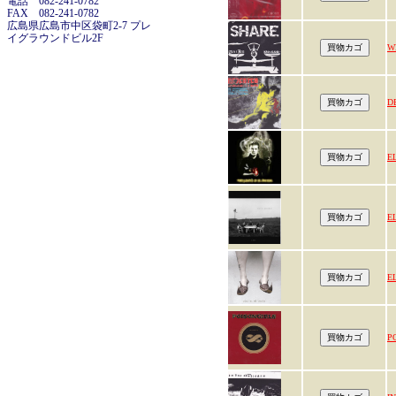
電話 082-241-0782
FAX 082-241-0782
広島県広島市中区袋町2-7 プレ
イグラウンドビル2F
W
D
E
E
E
P