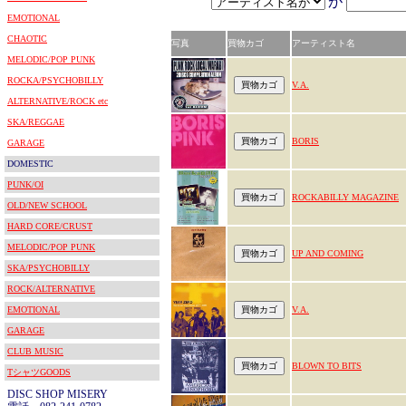
が
EMOTIONAL
CHAOTIC
写真
買物カゴ
アーティスト名
MELODIC/POP PUNK
ROCKA/PSYCHOBILLY
V.A.
ALTERNATIVE/ROCK etc
SKA/REGGAE
BORIS
GARAGE
DOMESTIC
PUNK/OI
ROCKABILLY MAGAZINE
OLD/NEW SCHOOL
HARD CORE/CRUST
MELODIC/POP PUNK
UP AND COMING
SKA/PSYCHOBILLY
ROCK/ALTERNATIVE
EMOTIONAL
V.A.
GARAGE
CLUB MUSIC
BLOWN TO BITS
TシャツGOODS
DISC SHOP MISERY