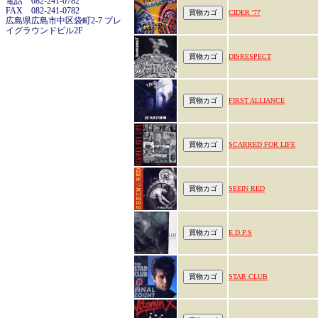
電話 082-241-0782
FAX 082-241-0782
CIDER '77
広島県広島市中区袋町2-7 プレ
イグラウンドビル2F
DISRESPECT
FIRST ALLIANCE
SCARRED FOR LIFE
SEEIN RED
E.D.P.S
STAR CLUB