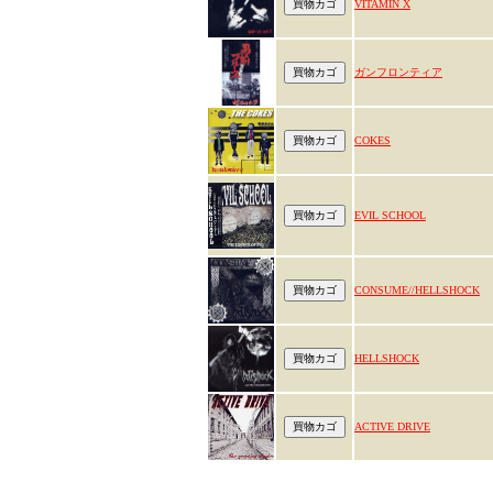
VITAMIN X
ガンフロンティア
COKES
EVIL SCHOOL
CONSUME//HELLSHOCK
HELLSHOCK
ACTIVE DRIVE