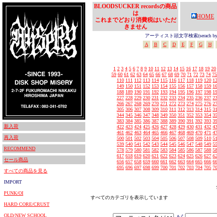
BLOODSUCKER recordsの商品
は
HOME
これまでどおり消費税はいただ
きません
アーティスト頭文字検索(serach by In
A
B
C
D
E
F
G
H
1
2
3
4
5
6
7
8
9
10
11
12
13
14
15
16
17
18
19
20
59
60
61
62
63
64
65
66
67
68
69
70
71
72
73
74
75
110
111
112
113
114
115
116
117
118
119
120
1
149
150
151
152
153
154
155
156
157
158
159
1
188
189
190
191
192
193
194
195
196
197
198
1
227
228
229
230
231
232
233
234
235
236
237
2
266
267
268
269
270
271
272
273
274
275
276
2
305
306
307
308
309
310
311
312
313
314
315
3
344
345
346
347
348
349
350
351
352
353
354
3
383
384
385
386
387
388
389
390
391
392
393
3
新入荷
422
423
424
425
426
427
428
429
430
431
432
4
461
462
463
464
465
466
467
468
469
470
471
4
再入荷
500
501
502
503
504
505
506
507
508
509
510
5
539
540
541
542
543
544
545
546
547
548
549
5
RECOMMEND
578
579
580
581
582
583
584
585
586
587
588
5
617
618
619
620
621
622
623
624
625
626
627
6
セール商品
656
657
658
659
660
661
662
663
664
665
666
6
695
696
697
698
699
700
701
702
703
704
705
7
すべての商品を見る
IMPORT
PUNK/OI
すべてのカテゴリを表示しています
HARD CORE/CRUST
OLD/NEW SCHOOL